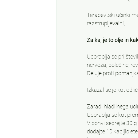
Terapevtski učinki me
razstrupljevalni,...
Za kaj je to olje in k
Uporablja se pri štev
nervoza, bolečine, r
Deluje proti pomanjka
Izkazal se je kot odlič
Zaradi hladilnega uči
Uporablja se kot pre
V ponvi segrejte 30 g
dodajte 10 kapljic e