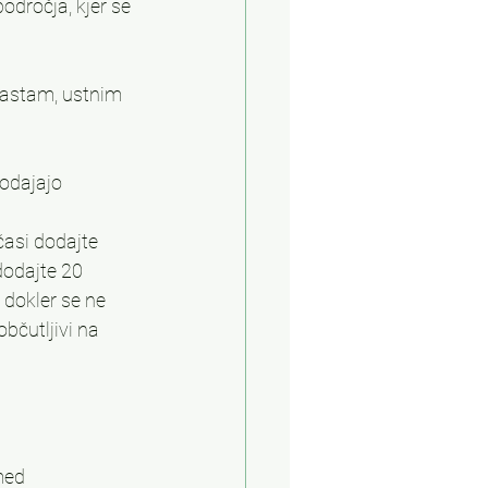
odročja, kjer se 
pastam, ustnim 
odajajo 
časi dodajte 
dodajte 20 
dokler se ne 
bčutljivi na 
med 