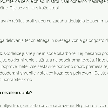
ustite, da se olje ohladi in strdi. Vsakodnevno masirajte p
ečine. Olje se v stiku s kožo stopi.
avnih rešitev proti slabemu zadahu, dodajajo jo zobnim 
ga delovanja ter prijetnega in svežega vonja ga pogosto d
¼ skodelice jušne juhe in sode bikarbone. Tej mešanici po
jte, dokler ni rahlo vlažna, a ne popolnoma tekoča. Nato 
ja poprove mete. Vse sestavine ponovno dobro premešajte, 
 deodorant shranite v steklen kozarec s pokrovom. Če ste o
o uporabite škrob.
 neželeni učinki?
utljivi koži, ker lahko povzroči draženje. Ni priporočljivo 