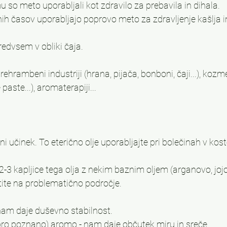
u so meto uporabljali kot zdravilo za prebavila in dihala.
nih časov uporabljajo poprovo meto za zdravljenje kašlja i
redvsem v obliki čaja.
ehrambeni industriji (hrana, pijača, bonboni, čaji...), kozmet
paste...), aromaterapiji...
 učinek. To eterično olje uporabljajte pri bolečinah v kost
3 kapljice tega olja z nekim baznim oljem (arganovo, jojo
tite na problematično področje.
nam daje duševno stabilnost.
o poznano) aromo - nam daje občutek miru in sreče.