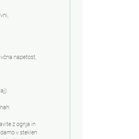
vni, 
ivčna napetost, 
aj).
inah.
vite z ognja in 
 damo v steklen 