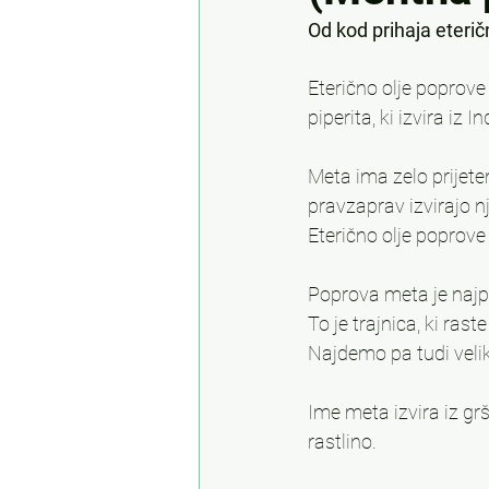
Od kod prihaja eteri
Eterično olje poprove
piperita, ki izvira iz In
Meta ima zelo prijeten
pravzaprav izvirajo n
Eterično olje poprove
Poprova meta je najp
To je trajnica, ki ras
Najdemo pa tudi velik
Ime meta izvira iz grš
rastlino.