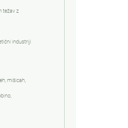
n težav z 
ični industriji 
eh, mišicah, 
bino, 