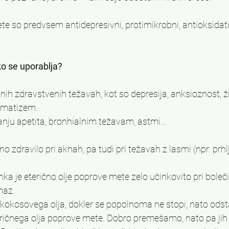
te so predvsem antidepresivni, protimikrobni, antioksidati
ako se uporablja?
ilnih zdravstvenih težavah, kot so depresija, anksioznost, ž
evmatizem.
nju apetita, bronhialnim težavam, astmi...
no zdravilo pri aknah, pa tudi pri težavah z lasmi (npr. prhlj
nka je eterično olje poprove mete zelo učinkovito pri boleč
maz.
 kokosovega olja, dokler se popolnoma ne stopi, nato odsta
teričnega olja poprove mete. Dobro premešamo, nato pa jih