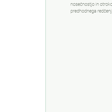
nosečnostjo in otroko
predhodnega redčenja.