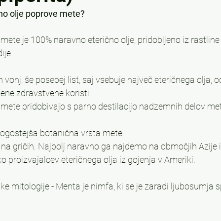
čno olje poprove mete?
 mete je 100% naravno eterično olje, pridobljeno iz rastlin
dije.
 vonj, še posebej list, saj vsebuje največ eteričnega olja, o
jene zdravstvene koristi.
 mete pridobivajo s parno destilacijo nadzemnih delov me
ogostejša botanična vrsta mete.
te na gričih. Najbolj naravno ga najdemo na območjih Azije 
o proizvajalcev eteričnega olja iz gojenja v Ameriki.
ke mitologije - Menta je nimfa, ki se je zaradi ljubosumja 