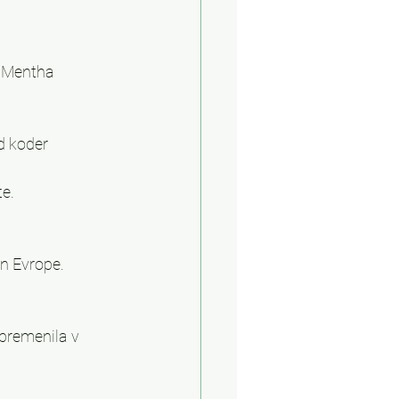
e Mentha 
d koder 
te.
in Evrope. 
spremenila v 