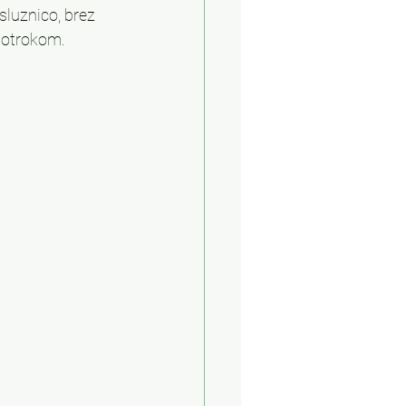
luznico, brez 
o otrokom.