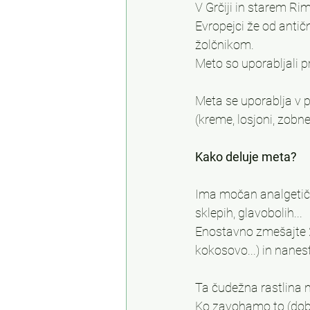
V Grčiji in starem Rim
Evropejci že od antič
žolčnikom.
Meto so uporabljali p
Meta se uporablja v pr
(kreme, losjoni, zobne 
Kako deluje meta?
Ima močan analgetični
sklepih, glavobolih...
Enostavno zmešajte 2-
kokosovo...) in nanes
Ta čudežna rastlina 
Ko zavohamo to (dobr