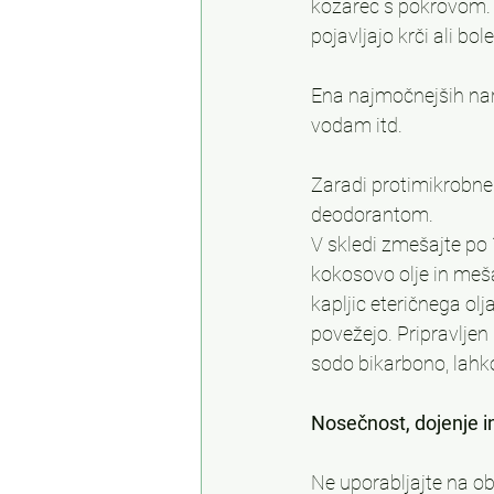
kozarec s pokrovom. P
pojavljajo krči ali bol
Ena najmočnejših nar
vodam itd.
Zaradi protimikrobne
deodorantom.
V skledi zmešajte po 
kokosovo olje in meša
kapljic eteričnega ol
povežejo. Pripravljen
sodo bikarbono, lahk
Nosečnost, dojenje in
Ne uporabljajte na obč