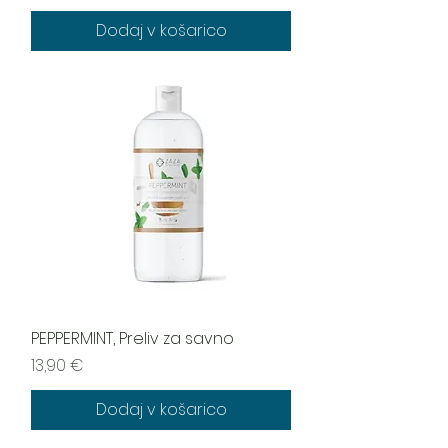
Dodaj v košarico
PEPPERMINT, Preliv za savno
Cena
13,90 €
Dodaj v košarico