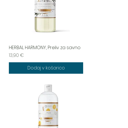
HERBAL HARMONY, Preliv za savno
Cena
13,90 €
Dodaj v košarico