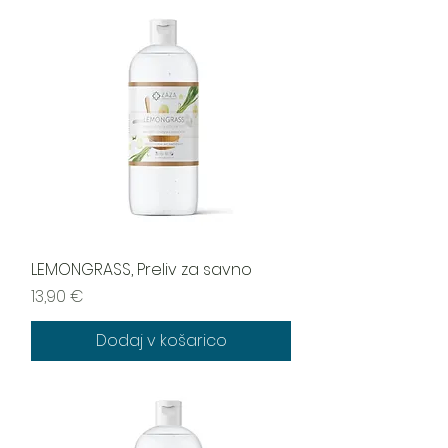
LEMONGRASS, Preliv za savno
Cena
13,90 €
Dodaj v košarico