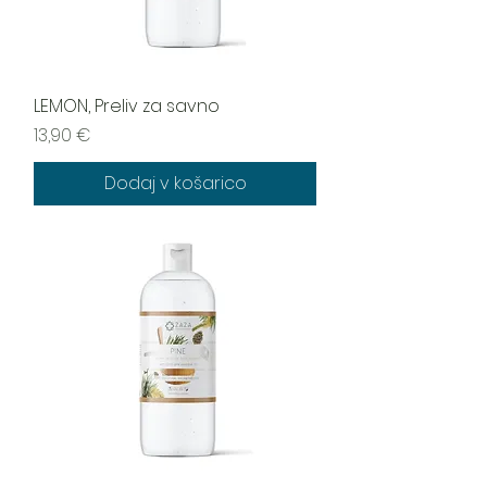
LEMON, Preliv za savno
Cena
13,90 €
Dodaj v košarico