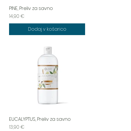
PINE, Preliv za savno
Cena
14,90 €
Dodaj v košarico
EUCALYPTUS, Preliv za savno
Cena
13,90 €