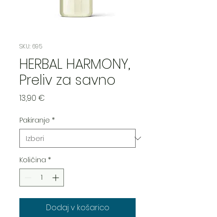
SKU: 695
HERBAL HARMONY,
Preliv za savno
Price
13,90 €
Pakiranje
*
Količina
*
Dodaj v košarico