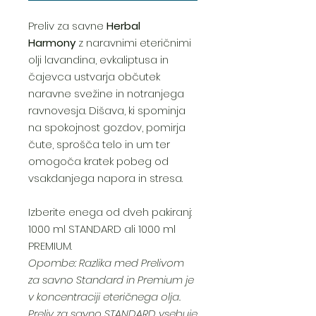
Preliv za savne
Herbal
Harmony
z naravnimi eteričnimi
olji lavandina, evkaliptusa in
čajevca ustvarja občutek
naravne svežine in notranjega
ravnovesja. Dišava, ki spominja
na spokojnost gozdov, pomirja
čute, sprošča telo in um ter
omogoča kratek pobeg od
vsakdanjega napora in stresa.
Izberite enega od dveh pakiranj:
1000 ml STANDARD ali 1000 ml
PREMIUM.
Opombe: Razlika med Prelivom
za savno Standard in Premium je
v koncentraciji eteričnega olja.
Preliv za savno STANDARD vsebuje