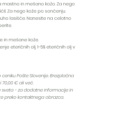
a mastno in mešano kožo. Za nego
ličil. Za nego kože po sončenju.
a suho lasišče. Nanesite na celotno
erite.
e in mešane kože.
je eteričnih olj. 1-5% eteričnih olj v
po ceniku Pošte Slovenije. Brezplačna
 70,00 € ali več.
 sveta - za dodatne informacije in
jte preko kontaktnega obrazca.