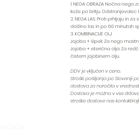
1. NEGA OBRAZA: Nočna nega z
kože po britju. Odstranjevalec 
2. NEGA LAS: Proti prhljaju in z
dolžino las in po 60 minutah sp
3. KOMBINACIJE OLJ:
Jojoba + šipek: Za nego mastn
Jojoba + eterična olja: Za redčen
čistem jojobinem olju.
DDV je vključen v ceno.
Stroški pošiljanja po Sloveniji 
dostava za naročila v vrednosti
Dostava je možna v vse države
stroške dostave nas kontaktira
jte ZAZA