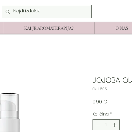
KAJ JE AROMATERAPIJA?
O NAS
JOJOBA OL
SKU: 505
Price
9,90 €
Količina
*