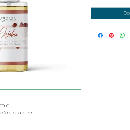
Do
ED OIL
alaža s pumpico