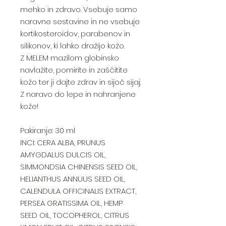
mehko in zdravo. Vsebuje samo
naravne sestavine in ne vsebuje
kortikosteroidov, parabenov in
silikonov, ki lahko dražijo kožo.
Z MELEM mazilom globinsko
navlažite, pomirite in zaščitite
kožo ter ji dajte zdrav in sijoč sijaj.
Z naravo do lepe in nahranjene
kože!
Pakiranje: 30 ml
INCI: CERA ALBA, PRUNUS
AMYGDALUS DULCIS OIL,
SIMMONDSIA CHINENSIS SEED OIL,
HELIANTHUS ANNUUS SEED OIL,
CALENDULA OFFICINALIS EXTRACT,
PERSEA GRATISSIMA OIL, HEMP
SEED OIL, TOCOPHEROL, CITRUS