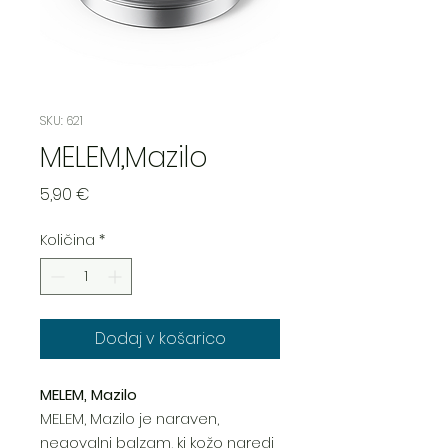
SKU: 621
MELEM,Mazilo
Price
5,90 €
Količina
*
Dodaj v košarico
MELEM, Mazilo
MELEM, Mazilo je naraven,
negovalni balzam, ki kožo naredi